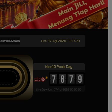
Jum, 07-Agt-2026 13.47.20
0.00. Selama waktu ini, Live22 permainan tidak akan tersedia. Kami memohon maaf atas ketida
Nex4D Pools Day
Live Draw Jum, 07-Agt-2026 00.00.00