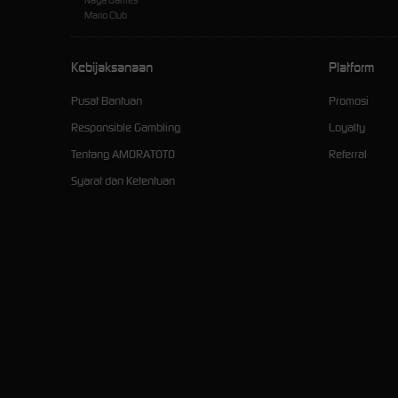
Naga Games
Mario Club
Kebijaksanaan
Platform
Pusat Bantuan
Promosi
Responsible Gambling
Loyalty
Tentang AMORATOTO
Referral
Syarat dan Ketentuan