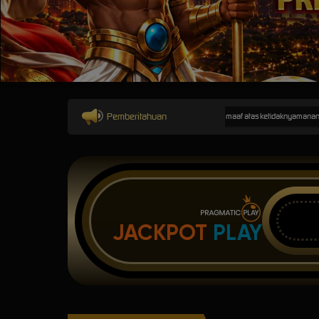
Pemberitahuan
ini, CQ9 permainan tidak akan tersedia. Kami memohon maaf atas ketidaknyamanan yang mungki
JACKPOT
PLAY