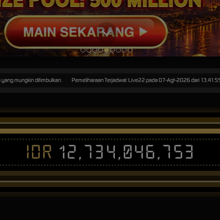
n ditimbulkan.
Pemeliharaan Terjadwal: Live22 pada 07-Agt-2026 dari 13.41.55 sampai 22.0
IDR
12,734,054,577