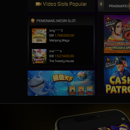
Video Slots Popular
PEMENANG MESIN SLOT
king****3
IDR
1,768,000.00
Mahjong Ways
mw****s
IDR
1,527,600.00
The Tweety House
king****3
IDR
905,600.00
Mahjong Ways
king****3
IDR
864,000.00
Mahjong Ways
king****3
IDR
836,000.00
Mahjong Ways