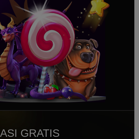
ASI GRATIS