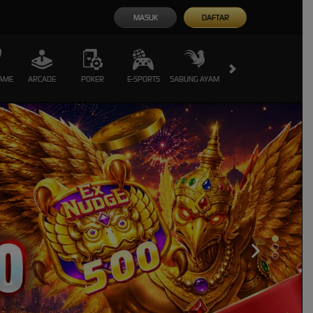
MASUK
DAFTAR
GAME
ARCADE
POKER
E-SPORTS
SABUNG AYAM
PROMOSI