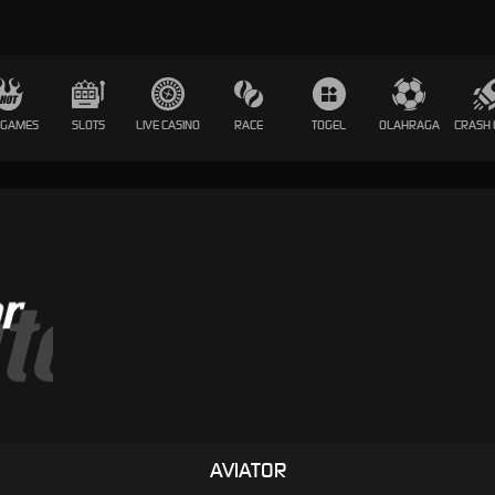
 GAMES
SLOTS
LIVE CASINO
RACE
TOGEL
OLAHRAGA
CRASH
AVIATOR