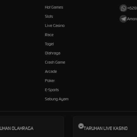
Hot Games
+628
Slots
Amorat
Live Casino
Race
Togel
Olahraga
Crash Game
Arcade
Poker
E-Sports
Sabung Ayam
UHAN OLAHRAGA
TARUHAN LIVE KASINO