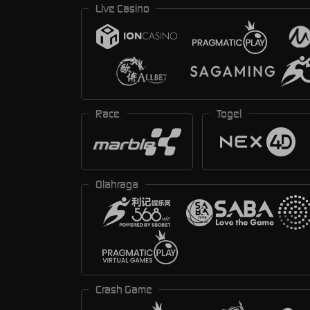
Live Casino
Race
Togel
Olahraga
Crash Game