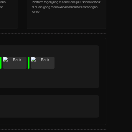
haan
Platform togel yang menarik dari perusahan terbaik
ame
di dunia yang menawarkan hadiah kemenangan
besar