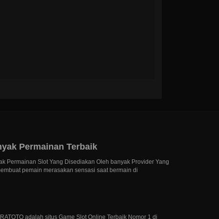
yak Permainan Terbaik
ak Permainan Slot Yang Disediakan Oleh banyak Provider Yang
n membuat pemain merasakan sensasi saat bermain di
ATOTO adalah situs Game Slot Online Terbaik Nomor 1 di