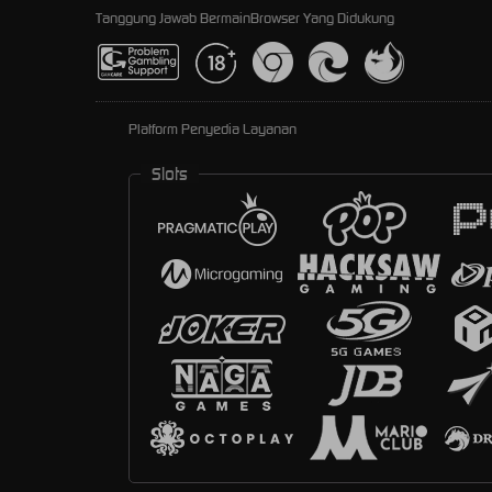
Tanggung Jawab Bermain
Browser Yang Didukung
Platform Penyedia Layanan
Slots