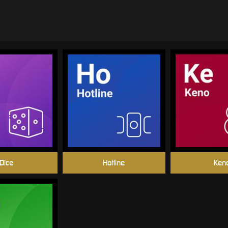
Dice
Hotline
Ken