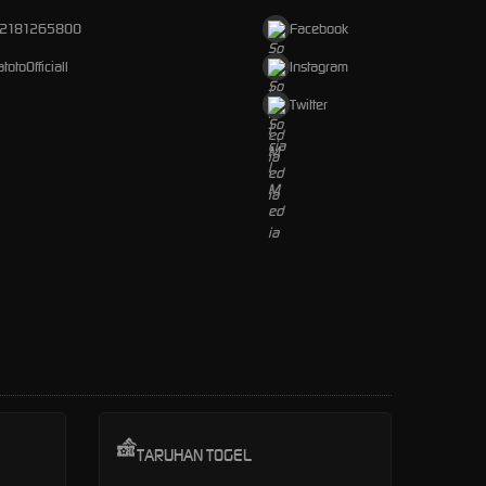
2181265800
Facebook
otoOfficiall
Instagram
Twitter
TARUHAN TOGEL