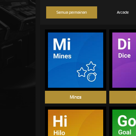
Semua permainan
Arcade
Mines