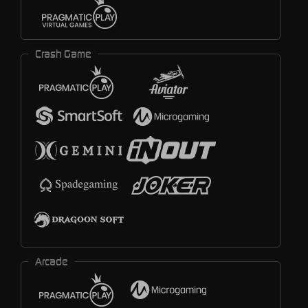
Crash Game
Arcade