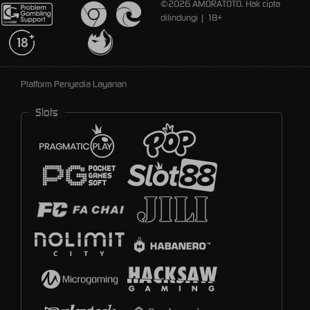
©2026 AMORATOTO. Hak cipta
dilindungi | 18+
Platform Penyedia Layanan
Slots