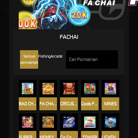
FACHAI
Semua
Fishing
Arcade
permainan
BAO CHUAN FISHING
FA CHAI DOZER
CIRCUS DOZER
Gods Fortune Fishing
MINES
SUPER COLOR GAME
MONEY TREE DOZER
Go Go Rise
TOWER
LIGHTNING BOMB