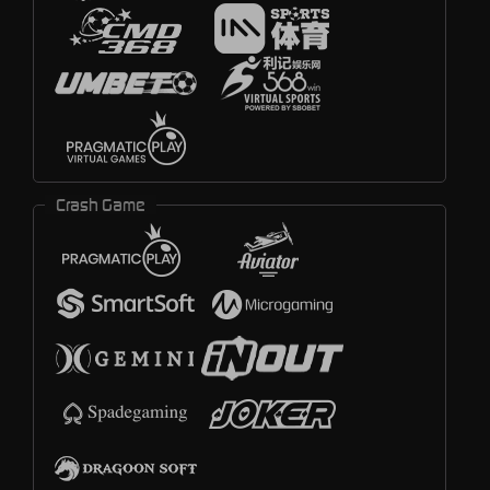
Crash Game