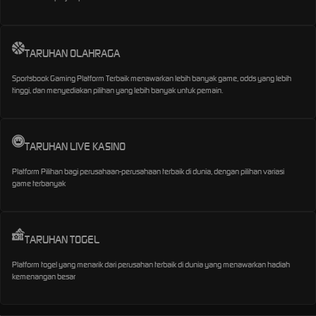
TARUHAN OLAHRAGA
Sportsbook Gaming Platform Terbaik menawarkan lebih banyak game, odds yang lebih
tinggi, dan menyediakan pilihan yang lebih banyak untuk pemain.
TARUHAN LIVE KASINO
Platform Pilihan bagi perusahaan-perusahaan terbaik di dunia, dengan pilihan variasi
game terbanyak
TARUHAN TOGEL
Platform togel yang menarik dari perusahan terbaik di dunia yang menawarkan hadiah
kemenangan besar